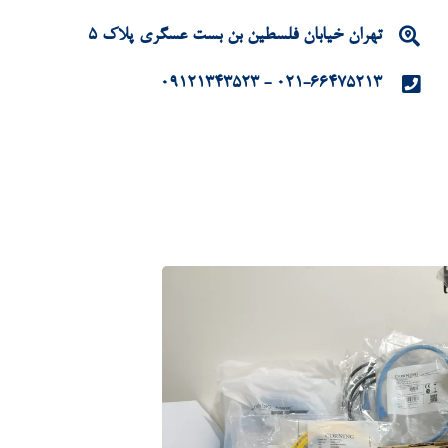
تهران خیابان فلسطین بن بست عسگری پلاک 5
021-66475213 - 09121343523