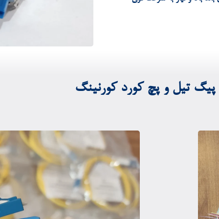
پیگ تیل و پچ کورد کورنینگ